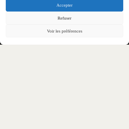
PUIS-JE VENIR SEUL(E) ?
Accepter
COMMENT DEVENIR BÉNÉVOLE SUR LE
Refuser
FESTIVAL ?
Voir les préférences