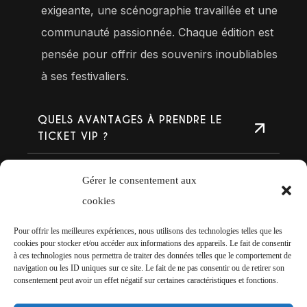
exigeante, une scénographie travaillée et une
communauté passionnée. Chaque édition est
pensée pour offrir des souvenirs inoubliables
à ses festivaliers.
QUELS AVANTAGES À PRENDRE LE
TICKET VIP ?
QUELS AVANTAGES À PRENDRE LE
Gérer le consentement aux
TICKET GOLD ?
cookies
Y A-T-IL UN CAMPING SUR PLACE ?
Pour offrir les meilleures expériences, nous utilisons des technologies telles que les
cookies pour stocker et/ou accéder aux informations des appareils. Le fait de consentir
PUIS-JE ACHETER MON BILLET EN
à ces technologies nous permettra de traiter des données telles que le comportement de
navigation ou les ID uniques sur ce site. Le fait de ne pas consentir ou de retirer son
TOUTE SÉCURITÉ ?
consentement peut avoir un effet négatif sur certaines caractéristiques et fonctions.