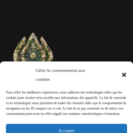
Gérer le consentement aux
cookies
Pour offrir les meilleures expériences, nous utilisons des technologies telles que les
REJOINS-NOUS SUR NOS RÉSEAUX
cookies pour stocker et/ou accéder aux informations des appareils. Le fait de consentir
à ces technologies nous permettra de traiter des données telles que le comportement de
SOCIAUX
navigation ou les ID uniques sur ce site. Le fait de ne pas consentir ou de retirer son
consentement peut avoir un effet négatif sur certaines caractéristiques et fonctions.
Ne laisse passer aucune information liée à
Accepter
l’événement !