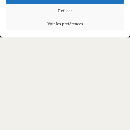
Refuser
Voir les préférences
Le Festival
Billetterie
Programmation
Experience
VIP
Shop
Appel à bénévoles
Infos pratiques & support
FAQ
Contact