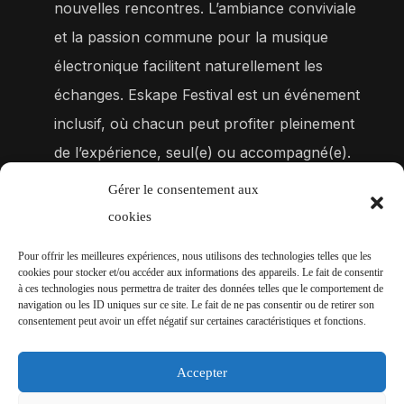
nouvelles rencontres. L’ambiance conviviale
et la passion commune pour la musique
électronique facilitent naturellement les
échanges. Eskape Festival est un événement
inclusif, où chacun peut profiter pleinement
de l’expérience, seul(e) ou accompagné(e).
Gérer le consentement aux
COMMENT DEVENIR BÉNÉVOLE SUR LE
cookies
FESTIVAL ?
Pour offrir les meilleures expériences, nous utilisons des technologies telles que les
Vous pouvez proposer votre candidature en
cookies pour stocker et/ou accéder aux informations des appareils. Le fait de consentir
à ces technologies nous permettra de traiter des données telles que le comportement de
remplissant le formulaire sur la page
Appel à
navigation ou les ID uniques sur ce site. Le fait de ne pas consentir ou de retirer son
consentement peut avoir un effet négatif sur certaines caractéristiques et fonctions.
bénévoles
Accepter