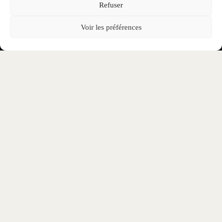
Refuser
Voir les préférences
REJOINS-NOUS SUR NOS RÉSEAUX
SOCIAUX
Ne laisse passer aucune information liée à