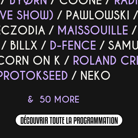
/
BYØRN
/
COONE
/
RAD
VE SHOW)
/
PAWLOWSKI
ECZODIA
/
MAISSOUILLE
/
BILLX
/
D-FENCE
/
SAMU
CORN ON K
/
ROLAND CRI
PROTOKSEED
/
NEKO
& 50 MORE
DÉCOUVRIR TOUTE LA PROGRAMMATION