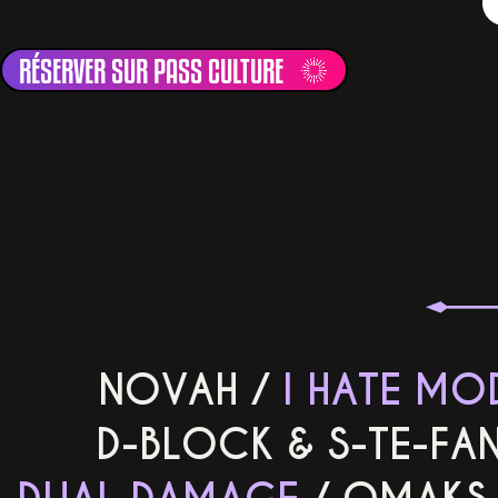
RÉSERVER SUR PASS CULTURE
NOVAH
/
I HATE MO
D-BLOCK & S-TE-FA