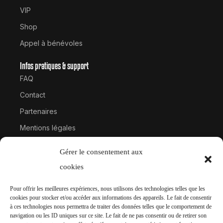
VIP
Shop
Appel à bénévoles
Infos pratiques & support
FAQ
Contact
Partenaires
Mentions légales
Politique de cookies
Gérer le consentement aux
Suivre Hardcore France
cookies
Site web
Pour offrir les meilleures expériences, nous utilisons des technologies telles que les
Instagram
cookies pour stocker et/ou accéder aux informations des appareils. Le fait de consentir
à ces technologies nous permettra de traiter des données telles que le comportement de
Facebook
navigation ou les ID uniques sur ce site. Le fait de ne pas consentir ou de retirer son