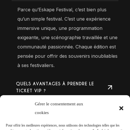
Parce qu’Eskape Festival, c’est bien plus
qu’un simple festival. C’est une expérience
immersive unique, une programmation
exigeante, une scénographie travaillée et une
communauté passionnée. Chaque édition est
pensée pour offrir des souvenirs inoubliables
à ses festivaliers.
QUELS AVANTAGES À PRENDRE LE
TICKET VIP ?
Gérer le consentement aux
QUELS AVANTAGES À PRENDRE LE
TICKET GOLD ?
cookies
Pour offrir les meilleures expériences, nous utilisons des technologies telles que les
Y A-T-IL UN CAMPING SUR PLACE ?