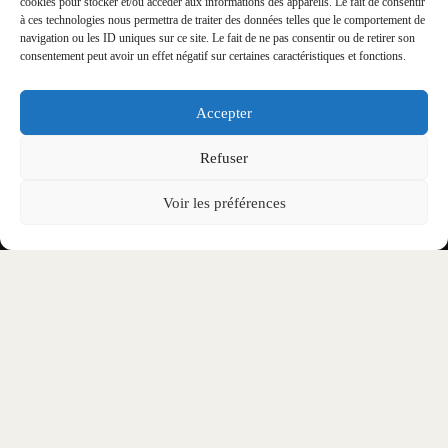
cookies pour stocker et/ou accéder aux informations des appareils. Le fait de consentir
à ces technologies nous permettra de traiter des données telles que le comportement de
PUIS-JE ACHETER MON BILLET EN
navigation ou les ID uniques sur ce site. Le fait de ne pas consentir ou de retirer son
consentement peut avoir un effet négatif sur certaines caractéristiques et fonctions.
TOUTE SÉCURITÉ ?
Accepter
PUIS-JE VENIR SEUL(E) ?
Refuser
COMMENT DEVENIR BÉNÉVOLE SUR LE
FESTIVAL ?
Voir les préférences