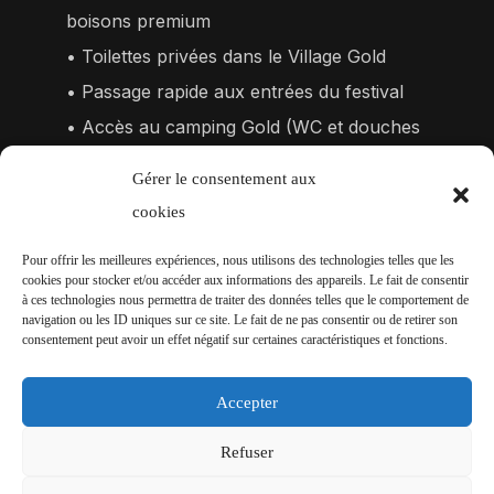
boisons premium
•⁠ ⁠Toilettes privées dans le Village Gold
•⁠ ⁠Passage rapide aux entrées du festival
•⁠ ⁠Accès au camping Gold (WC et douches
chaudes)
Gérer le consentement aux
•⁠ ⁠Possibilité de petit-déjeuner sur le camping
cookies
(non inclus)
Pour offrir les meilleures expériences, nous utilisons des technologies telles que les
Une expérience festival sans compromis,
cookies pour stocker et/ou accéder aux informations des appareils. Le fait de consentir
à ces technologies nous permettra de traiter des données telles que le comportement de
dans une ambiance chill et raffinée !
navigation ou les ID uniques sur ce site. Le fait de ne pas consentir ou de retirer son
consentement peut avoir un effet négatif sur certaines caractéristiques et fonctions.
Y A-T-IL UN CAMPING SUR PLACE ?
Accepter
Oui. Les campings officiels sont accessibles
Refuser
sur place et inclus dans le prix de votre billet.