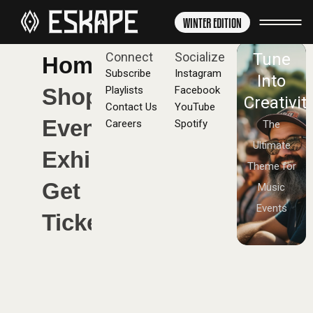
WINTER EDITION
Connect
Socialize
Tune
Home
Subscribe
Instagram
Into
Shop
Playlists
Facebook
Creativity
Contact Us
YouTube
Events
Careers
Spotify
The
Ultimate
Exhibits
Theme for
Get
Music
Events
Tickets