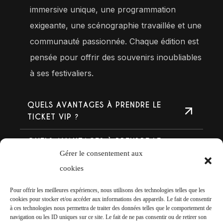
immersive unique, une programmation
exigeante, une scénographie travaillée et une
communauté passionnée. Chaque édition est
pensée pour offrir des souvenirs inoubliables
à ses festivaliers.
QUELS AVANTAGES À PRENDRE LE
TICKET VIP ?
QUELS AVANTAGES À PRENDRE LE
TICKET GOLD ?
Gérer le consentement aux
cookies
Y A-T-IL UN CAMPING SUR PLACE ?
Pour offrir les meilleures expériences, nous utilisons des technologies telles que les
cookies pour stocker et/ou accéder aux informations des appareils. Le fait de consentir
PUIS-JE ACHETER MON BILLET EN
à ces technologies nous permettra de traiter des données telles que le comportement de
TOUTE SÉCURITÉ ?
navigation ou les ID uniques sur ce site. Le fait de ne pas consentir ou de retirer son