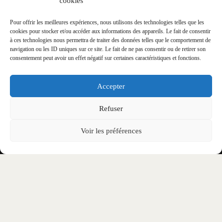
cookies
SÉCURITÉ ?
Pour offrir les meilleures expériences, nous utilisons des technologies telles que les
cookies pour stocker et/ou accéder aux informations des appareils. Le fait de consentir
Bien sûr. La billetterie officielle d’Eskape
à ces technologies nous permettra de traiter des données telles que le comportement de
Festival est sécurisée et gérée par une
navigation ou les ID uniques sur ce site. Le fait de ne pas consentir ou de retirer son
consentement peut avoir un effet négatif sur certaines caractéristiques et fonctions.
plateforme de confiance (Shotgun). Tous les
paiements sont protégés par des systèmes de
Accepter
cryptage conformes aux normes bancaires,
Refuser
garantissant la confidentialité de vos données.
Une fois votre achat validé, votre billet vous
Voir les préférences
est envoyé immédiatement par e-mail.
PUIS-JE VENIR SEUL(E) ?
Bien sûr. De nombreux festivaliers viennent
seuls chaque année et repartent avec de