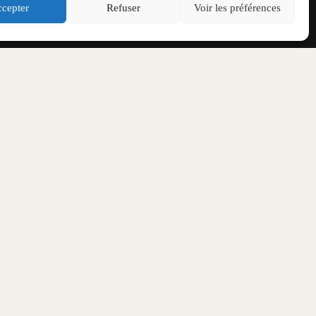
cepter
Refuser
Voir les préférences
IAUX
énement !
re Hardcore France
e web
tagram
cebook