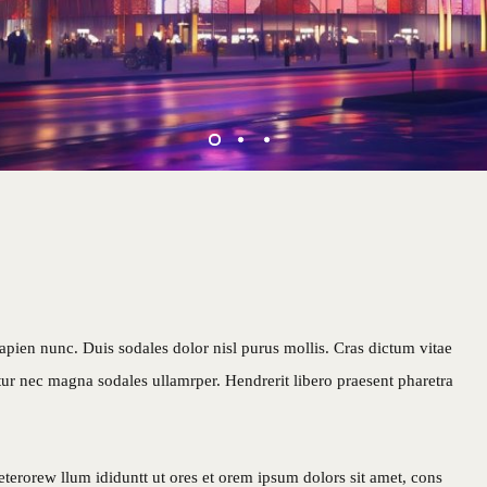
apien nunc. Duis sodales dolor nisl purus mollis. Cras dictum vitae
itur nec magna sodales ullamrper. Hendrerit libero praesent pharetra
eterorew llum ididuntt ut ores et orem ipsum dolors sit amet, cons