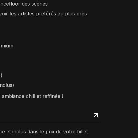
ancefloor des scènes
oir tes artistes préférés au plus près
remium
s)
inclus)
mbiance chill et raffinée !
e et inclus dans le prix de votre billet.