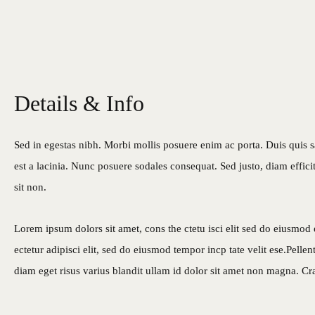
Details & Info
Sed in egestas nibh. Morbi mollis posuere enim ac porta. Duis quis s
est a lacinia. Nunc posuere sodales consequat. Sed justo, diam effic
sit non.
Lorem ipsum dolors sit amet, cons the ctetu isci elit sed do eiusmod 
ectetur adipisci elit, sed do eiusmod tempor incp tate velit ese.Pel
diam eget risus varius blandit ullam id dolor sit amet non magna. Cra