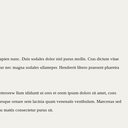
apien nunc. Duis sodales dolor nisl purus mollis. Cras dictum vitae
itur nec magna sodales ullamrper. Hendrerit libero praesent pharetra
eterorew llum ididuntt ut ores et orem ipsum dolors sit amet, cons
lentesque ornare sem lacinia quam venenatis vestibulum. Maecenas sed
s mattis consectetur purus sit.