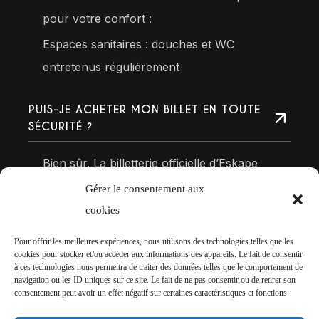
pour votre confort :
Espaces sanitaires : douches et WC
entretenus régulièrement
PUIS-JE ACHETER MON BILLET EN TOUTE
SÉCURITÉ ?
Bien sûr. La billetterie officielle d’Eskape
Festival est sécurisée et gérée par une
Gérer le consentement aux
plateforme de confiance (Shotgun). Tous les
cookies
paiements sont protégés par des systèmes de
Pour offrir les meilleures expériences, nous utilisons des technologies telles que les
cryptage conformes aux normes bancaires,
cookies pour stocker et/ou accéder aux informations des appareils. Le fait de consentir
à ces technologies nous permettra de traiter des données telles que le comportement de
garantissant la confidentialité de vos données.
navigation ou les ID uniques sur ce site. Le fait de ne pas consentir ou de retirer son
consentement peut avoir un effet négatif sur certaines caractéristiques et fonctions.
Une fois votre achat validé, votre billet vous