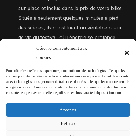
sur place et inclus dans le prix de votre billet.
Situés à seulement quelques minutes à pied
des scènes, ils constituent un véritable cœur
de vie du festival, où l’énergie se prolonge
bien au-delà des concerts. Tout est prévu
Gérer le consentement aux
pour votre confort :
cookies
Espaces sanitaires : douches et WC
Pour offrir les meilleures expériences, nous utilisons des technologies telles que les
cookies pour stocker et/ou accéder aux informations des appareils. Le fait de consentir
entretenus régulièrement
à ces technologies nous permettra de traiter des données telles que le comportement de
navigation ou les ID uniques sur ce site. Le fait de ne pas consentir ou de retirer son
consentement peut avoir un effet négatif sur certaines caractéristiques et fonctions.
PUIS-JE ACHETER MON BILLET EN TOUTE
SÉCURITÉ ?
Accepter
Bien sûr. La billetterie officielle d’Eskape
Refuser
Festival est sécurisée et gérée par une