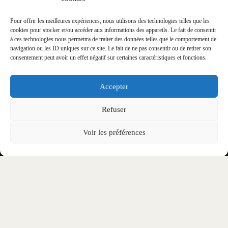
Pour offrir les meilleures expériences, nous utilisons des technologies telles que les
cookies pour stocker et/ou accéder aux informations des appareils. Le fait de consentir
à ces technologies nous permettra de traiter des données telles que le comportement de
navigation ou les ID uniques sur ce site. Le fait de ne pas consentir ou de retirer son
consentement peut avoir un effet négatif sur certaines caractéristiques et fonctions.
REJOINS-NOUS SUR NOS RÉSEAUX
Accepter
SOCIAUX
Refuser
Ne laisse passer aucune information liée à
Voir les préférences
l’événement !
Le Festival
Billetterie